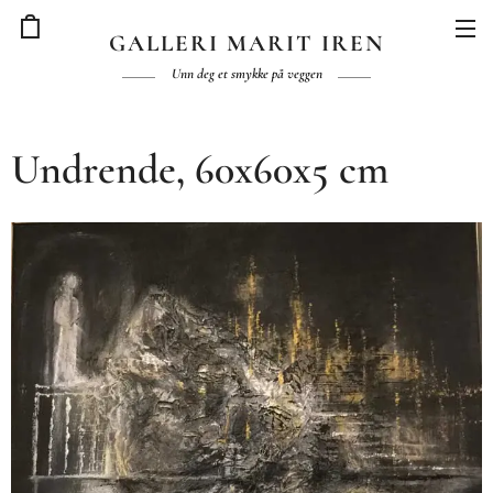
GALLERI MARIT IREN
Unn deg et smykke på veggen
Undrende, 60x60x5 cm