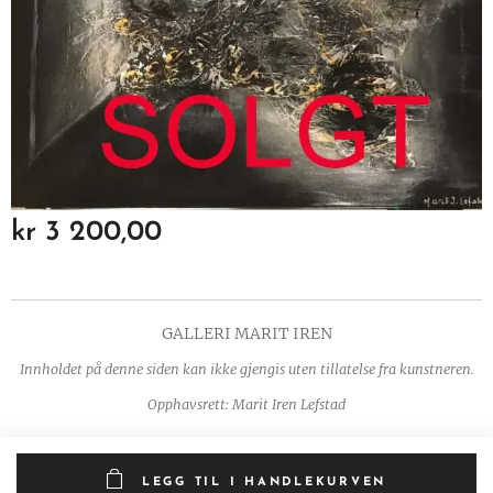
kr
3 200,00
GALLERI MARIT IREN
Innholdet på denne siden kan ikke gjengis uten tillatelse fra kunstneren.
Opphavsrett: Marit Iren Lefstad
LEGG TIL I HANDLEKURVEN